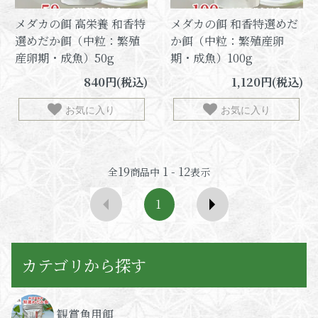
メダカの餌 高栄養 和香特
メダカの餌 和香特選めだ
選めだか餌（中粒：繁殖
か餌（中粒：繁殖産卵
産卵期・成魚）50g
期・成魚）100g
840円(税込)
1,120円(税込)
お気に入り
お気に入り
19
1 - 12
全
商品中
表示
1
カテゴリから探す
観賞魚用餌