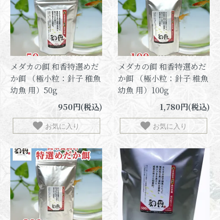
メダカの餌 和香特選めだ
メダカの餌 和香特選めだ
か餌 （極小粒：針子 稚魚
か餌 （極小粒：針子 稚魚
幼魚 用）50g
幼魚 用）100g
950円(税込)
1,780円(税込)
お気に入り
お気に入り