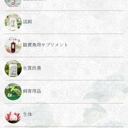
活餌
観賞魚用サプリメント
水質改善
飼育用品
生体