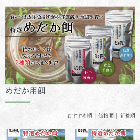
めだか用餌
おすすめ順 |
価格順
|
新着順