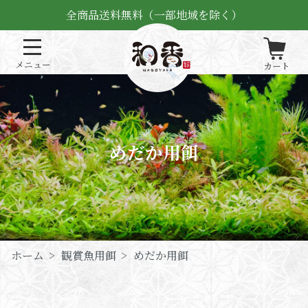
全商品送料無料（一部地域を除く）
めだか用餌
ホーム
>
観賞魚用餌
>
めだか用餌