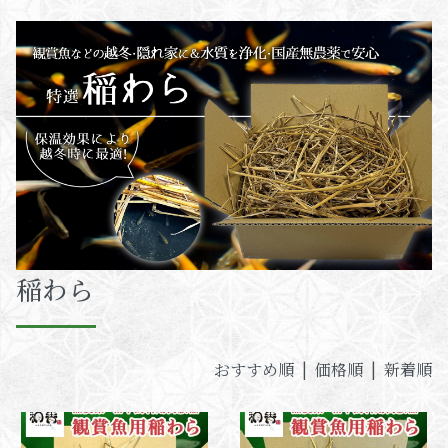
稲わら
おすすめ順 |
価格順
|
新着順