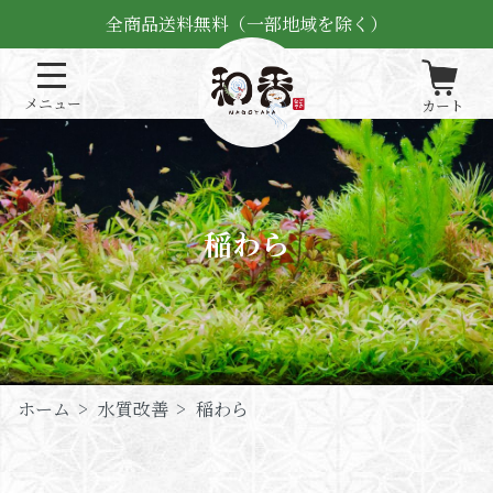
全商品送料無料（一部地域を除く）
稲わら
ホーム
>
水質改善
>
稲わら