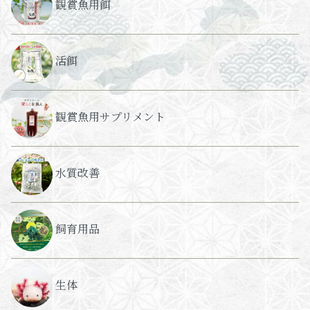
観賞魚用餌
活餌
観賞魚用サプリメント
水質改善
飼育用品
生体