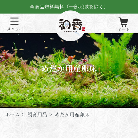
全商品送料無料（一部地域を除く）
めだか用産卵床
ホーム
>
飼育用品
>
めだか用産卵床