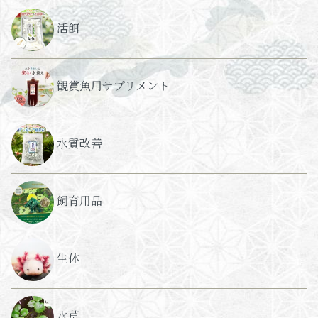
活餌
観賞魚用サプリメント
水質改善
飼育用品
生体
水草