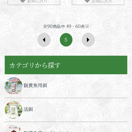
お気に入り
お気に入り
90
49 - 60
全
商品中
表示
5
カテゴリから探す
観賞魚用餌
活餌