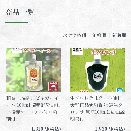
商品一覧
おすすめ順 |
価格順
|
新着順
和香 【活餌】ビネガーイ
生クロレラ【クール便】
ール 100ml 培養酵母 詳し
★純正品★和香 特選生ク
い培養マニュアル付 中和
ロレラ 原液100mL 動画説
剤付
明書付
1,310円(税込)
1,930円(税込)