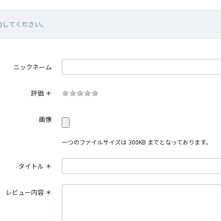
力してください。
ニックネーム
評価
＊
画像
一つのファイルサイズは 300KB までとなっております。
タイトル
＊
レビュー内容
＊