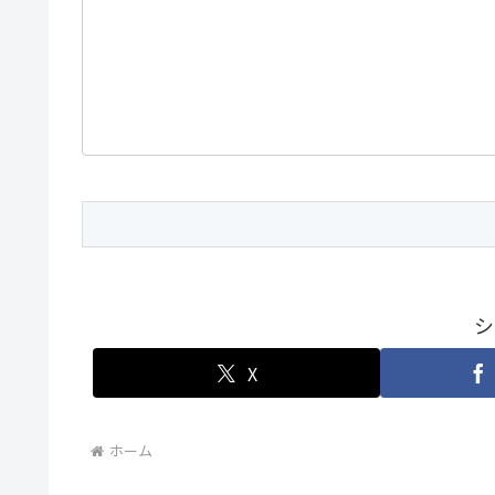
シ
X
ホーム