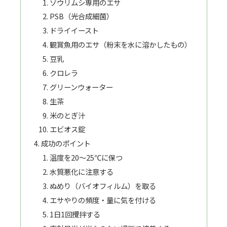
ゾウリムシ専用のエサ
PSB（光合成細菌）
ドライイースト
観賞魚用のエサ（粉末を水に溶かしたもの）
豆乳
クロレラ
グリーンウォーター
生茶
米のとぎ汁
エビオス錠
成功のポイント
温度を20～25℃に保つ
水質悪化に注意する
ぬめり（バイオフィルム）を取る
エサやりの頻度・量に気を付ける
1日1回攪拌する