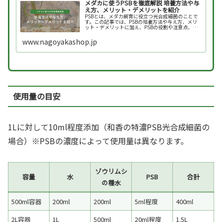
メダカに使うPSBを徹底解説 培養方法や与
え方、メリット・デメリットを紹介
PSBとは、メダカ飼育に役立つ光合成細菌のことで
す。この記事では、PSBの培養方法や与え方、メリ
ット・デメリットに加え、PSBの役割や注意点、商
品選びのポイントまで徹底解説します。
www.nagoyakashop.jp
使用量の目安
1Lに対して10ml程度添加（和香の特濃PSB光合成細菌の
場合）※PSBの濃度によって使用量は異なります。
ゾウリムシ
容量
水
PSB
合計
の種水
500ml容器
200ml
200ml
5ml程度
400ml
2L容器
1L
500ml
20ml程度
1.5L