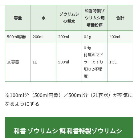
和香特製ゾ
ゾウリムシ
容量
水
ウリムシ用
合計
の種水
培養粉餌
500ml容器
200ml
200ml
0.1g
400ml
0.4g
付属のマド
2L容器
1L
500ml
ラーですり
1.5L
切り2杯程
度
※100ml分（500ml容器）／500ml分（2L容器）が空気に
なるようにする
和香 ゾウリムシ 餌 和香特製ゾウリムシ