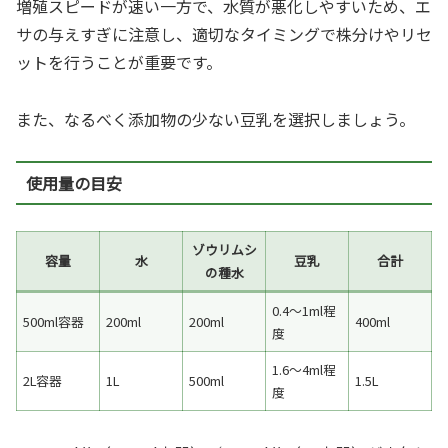
増殖スピードが速い一方で、水質が悪化しやすいため、エ
サの与えすぎに注意し、適切なタイミングで株分けやリセ
ットを行うことが重要です。
また、なるべく添加物の少ない豆乳を選択しましょう。
使用量の目安
ゾウリムシ
容量
水
豆乳
合計
の種水
0.4～1ml程
500ml容器
200ml
200ml
400ml
度
1.6～4ml程
2L容器
1L
500ml
1.5L
度