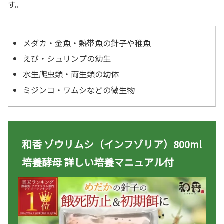
す。
メダカ・金魚・熱帯魚の針子や稚魚
えび・シュリンプの幼生
水生爬虫類・両生類の幼体
ミジンコ・ワムシなどの微生物
和香 ゾウリムシ（インフゾリア）800ml
培養酵母 詳しい培養マニュアル付