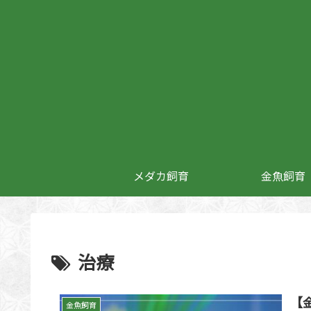
メダカ飼育
金魚飼育
治療
【
金魚飼育