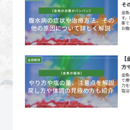
そ
金魚
す。
事で
お腹
【
金魚飼育
方
金魚
て療
力を
塩浴