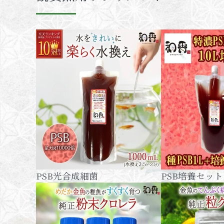
PSB光合成細菌
PSB培養セット