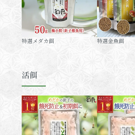
特選メダカ餌
特選金魚餌
活餌