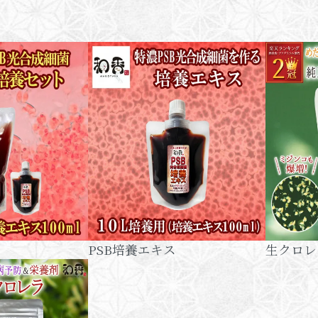
PSB培養エキス
生クロレ