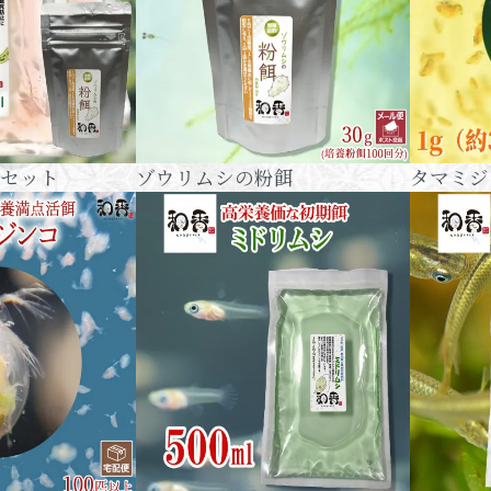
セット
ゾウリムシの粉餌
タマミジ