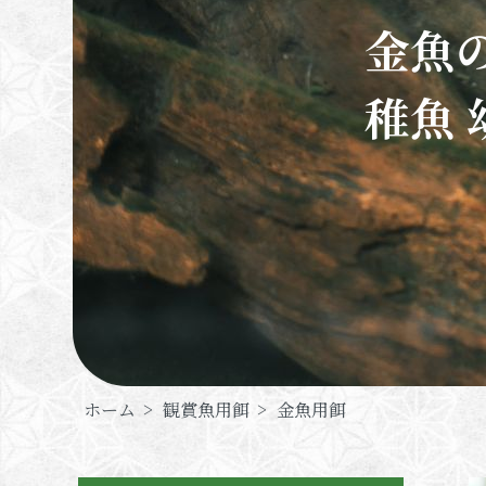
金魚の
稚魚 
ホーム
>
観賞魚用餌
>
金魚用餌