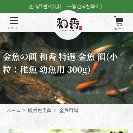
全商品送料無料（一部地域を除く）
金魚の餌 和香 特選 金魚 餌(小
粒：稚魚 幼魚用 300g)
ホーム
>
観賞魚用餌
>
金魚用餌