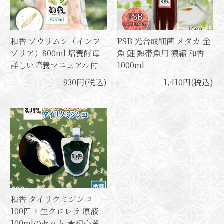
和香 ゾウリムシ（インフ
PSB 光合成細菌 メダカ 金
ゾリア）800ml 培養酵母
魚 鯉 熱帯魚用 濃縮 和香
詳しい培養マニュアル付
1000ml
930円(税込)
1,410円(税込)
和香 タイリクミジンコ
100匹 + 生クロレラ 原液
100mlのセット ★初心者