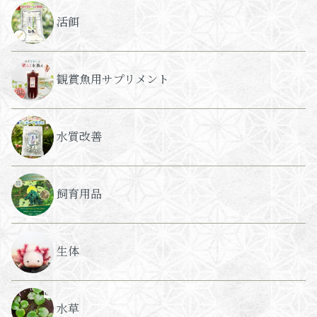
活餌
観賞魚用サプリメント
水質改善
飼育用品
生体
水草