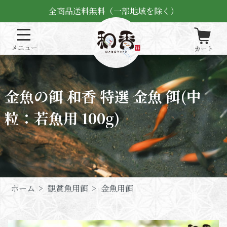
全商品送料無料（一部地域を除く）
金魚の餌 和香 特選 金魚 餌(中
粒：若魚用 100g)
ホーム
>
観賞魚用餌
>
金魚用餌