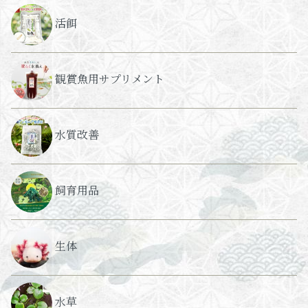
活餌
観賞魚用サプリメント
水質改善
飼育用品
生体
水草