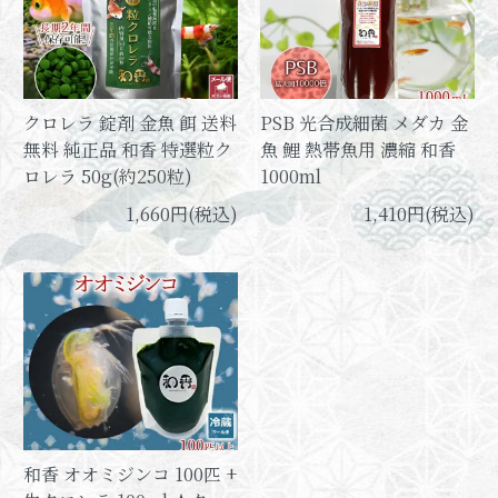
クロレラ 錠剤 金魚 餌 送料
PSB 光合成細菌 メダカ 金
無料 純正品 和香 特選粒ク
魚 鯉 熱帯魚用 濃縮 和香
ロレラ 50g(約250粒)
1000ml
1,660円(税込)
1,410円(税込)
和香 オオミジンコ 100匹 +