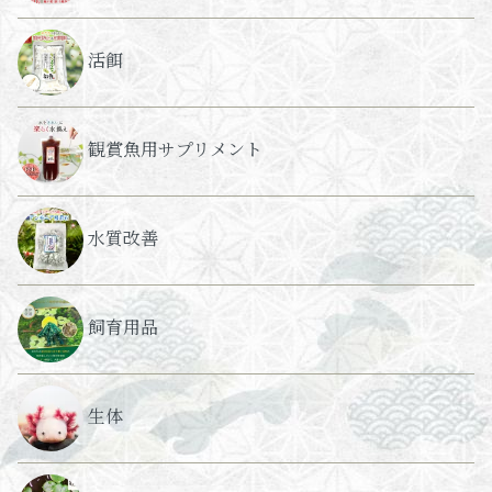
活餌
観賞魚用サプリメント
水質改善
飼育用品
生体