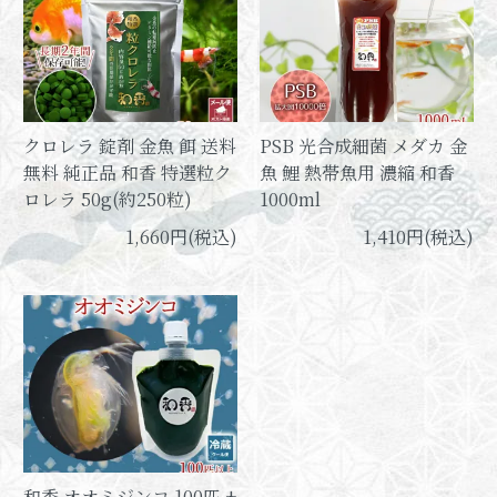
クロレラ 錠剤 金魚 餌 送料
PSB 光合成細菌 メダカ 金
無料 純正品 和香 特選粒ク
魚 鯉 熱帯魚用 濃縮 和香
ロレラ 50g(約250粒)
1000ml
1,660円(税込)
1,410円(税込)
和香 オオミジンコ 100匹 +