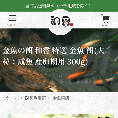
全商品送料無料（一部地域を除く）
金魚の餌 和香 特選 金魚 餌(大
粒：成魚 産卵期用 300g)
ホーム
>
観賞魚用餌
>
金魚用餌