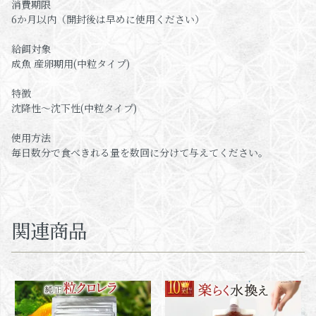
消費期限
6か月以内（開封後は早めに使用ください）
給餌対象
成魚 産卵期用(中粒タイプ)
特徴
沈降性～沈下性(中粒タイプ)
使用方法
毎日数分で食べきれる量を数回に分けて与えてください。
関連商品