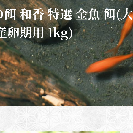
餌 和香 特選 金魚 餌(
産卵期用 1kg)