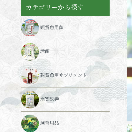
カテゴリーから探す
観賞魚用餌
活餌
観賞魚用サプリメント
水質改善
飼育用品