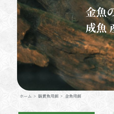
金魚の
成魚 
ホーム
>
観賞魚用餌
>
金魚用餌