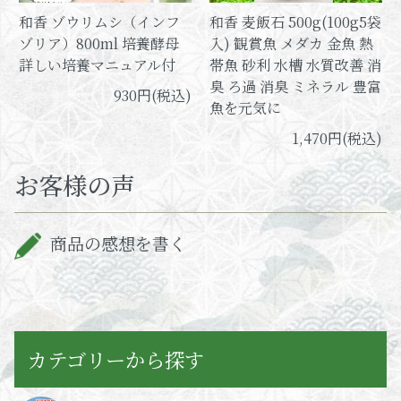
和香 ゾウリムシ（インフ
和香 麦飯石 500g(100g5袋
ゾリア）800ml 培養酵母
入) 観賞魚 メダカ 金魚 熱
詳しい培養マニュアル付
帯魚 砂利 水槽 水質改善 消
臭 ろ過 消臭 ミネラル 豊富
930円(税込)
魚を元気に
1,470円(税込)
お客様の声
商品の感想を書く
カテゴリーから探す