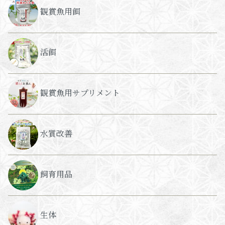
観賞魚用餌
活餌
観賞魚用サプリメント
水質改善
飼育用品
生体