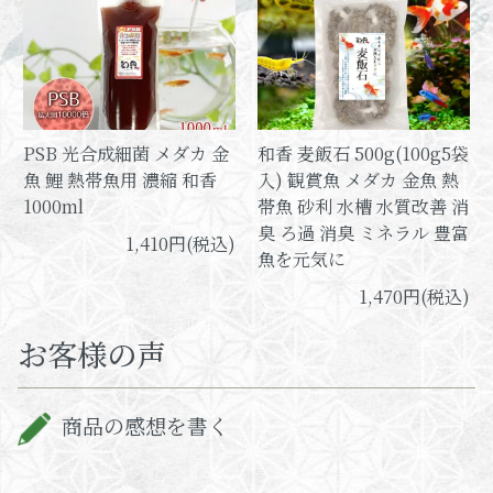
PSB 光合成細菌 メダカ 金
和香 麦飯石 500g(100g5袋
魚 鯉 熱帯魚用 濃縮 和香
入) 観賞魚 メダカ 金魚 熱
1000ml
帯魚 砂利 水槽 水質改善 消
臭 ろ過 消臭 ミネラル 豊富
1,410円(税込)
魚を元気に
1,470円(税込)
お客様の声
商品の感想を書く