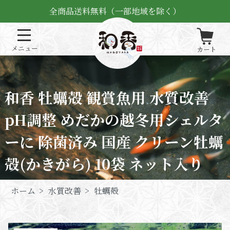
全商品送料無料（一部地域を除く）
和香 牡蠣殻 観賞魚用 水質改善
pH調整 めだかの越冬用シェルタ
ーに 除菌済み 国産 クリーン牡蠣
殻(かきがら) 10袋 ネット入り
ホーム
>
水質改善
>
牡蠣殻