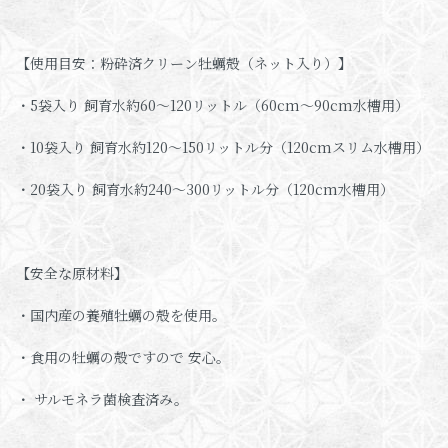
【使用目安：粉砕済クリーン牡蠣殻（ネット入り）】
・5袋入り 飼育水約60～120リットル（60cm～90cm水槽用）
・10袋入り 飼育水約120～150リットル分（120cmスリム水槽用）
・20袋入り 飼育水約240～300リットル分（120cm水槽用）
【安全な原材料】
・国内産の養殖牡蠣の殻を使用。
・食用の牡蠣の殻ですので 安心。
・ サルモネラ菌検査済み。