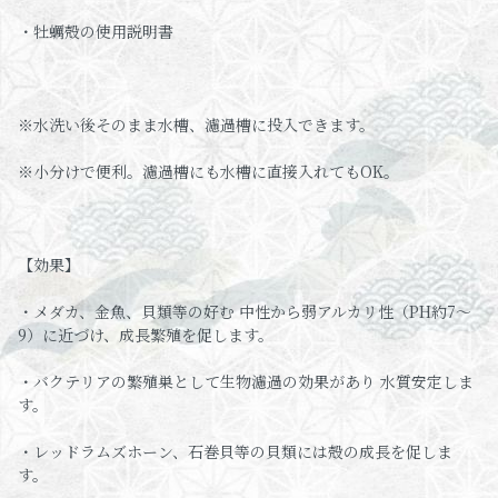
・牡蠣殻の使用説明書
※水洗い後そのまま水槽、濾過槽に投入できます。
※小分けで便利。濾過槽にも水槽に直接入れてもOK。
【効果】
・メダカ、金魚、貝類等の好む 中性から弱アルカリ性（PH約7～
9）に近づけ、成長繁殖を促します。
・バクテリアの繁殖巣として生物濾過の効果があり 水質安定しま
す。
・レッドラムズホーン、石巻貝等の貝類には殻の成長を促しま
す。