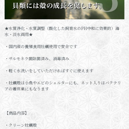
★水質浄化・水質調整（酸化した飼育水のPH中和に効果的）海
水・淡水両用★
・国内産の養殖食用牡蠣使用で安全です
・サルモネラ菌除菌済み、消毒済み
・軽く水洗いをしていただければすぐに使えます
・牡蠣殻は小魚やエビのシェルターにも、ネット入りはバクテリ
アの着床巣にもなります
【商品内容】
・クリーン牡蠣殻