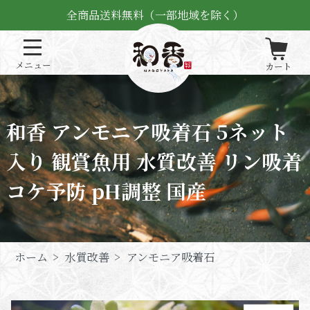
全商品送料無料（一部地域を除く）
和香 アンモニア吸着石 5ネット
入り 観賞魚用 水質改善 リン吸着
コケ予防 pH調整 国産
ホーム
>
水質改善
>
アンモニア吸着石