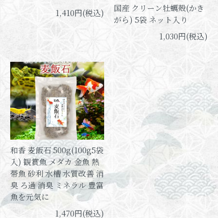
国産 クリーン牡蠣殻(かき
1,410円(税込)
がら) 5袋 ネット入り
1,030円(税込)
和香 麦飯石 500g(100g5袋
入) 観賞魚 メダカ 金魚 熱
帯魚 砂利 水槽 水質改善 消
臭 ろ過 消臭 ミネラル 豊富
魚を元気に
1,470円(税込)