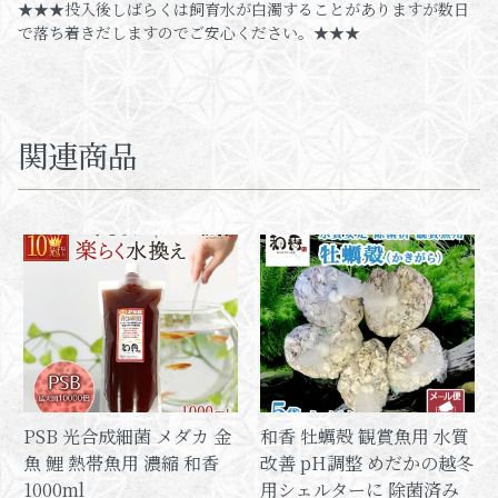
★★★投入後しばらくは飼育水が白濁することがありますが数日
で落ち着きだしますのでご安心ください。★★★
関連商品
PSB 光合成細菌 メダカ 金
和香 牡蠣殻 観賞魚用 水質
魚 鯉 熱帯魚用 濃縮 和香
改善 pH調整 めだかの越冬
1000ml
用シェルターに 除菌済み