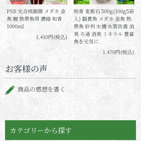
PSB 光合成細菌 メダカ 金
和香 麦飯石 500g(100g5袋
魚 鯉 熱帯魚用 濃縮 和香
入) 観賞魚 メダカ 金魚 熱
1000ml
帯魚 砂利 水槽 水質改善 消
臭 ろ過 消臭 ミネラル 豊富
1,410円(税込)
魚を元気に
1,470円(税込)
お客様の声
商品の感想を書く
カテゴリーから探す