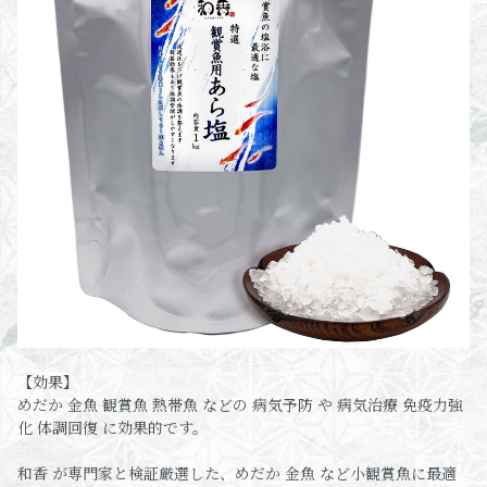
【効果】
めだか 金魚 観賞魚 熱帯魚 などの 病気予防 や 病気治療 免疫力強
化 体調回復 に効果的です。
和香 が専門家と検証厳選した、めだか 金魚 など小観賞魚に最適