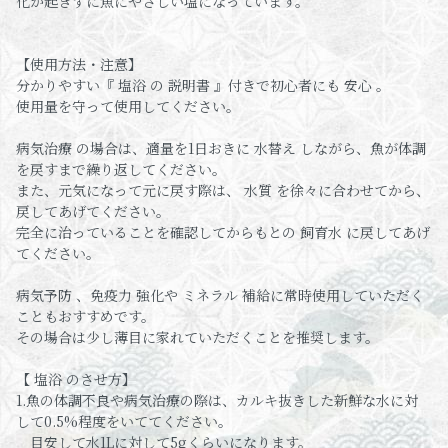
化が起きずに魚にやさしい塩になっています。
【使用方法・注意】
分かりやすい『 塩浴 の 説明書 』付きで初心者にも 安心 。
使用量を守って使用してください。
病気治療 の場合は、適量を1日おきに 水替え しながら、魚が体調
を戻すまで繰り返してください。
また、元気になって元に戻す際は、 水質 を徐々に合わせてから、
戻してあげてください。
完全に治っていることを確認してからもとの 飼育水 に戻してあげ
てください。
病気予防 、免疫力 強化や ミネラル 補給に常時使用していただく
こともおすすめです。
その場合は少し薄目に家れていただくことを推奨します。
【 塩浴 のさせ方】
1.魚の体調不良や病気治療の際は、カルキ抜きした新鮮な水に対
して0.5%程度をいててください。
目安して水1Lに対して5gくらいになります。