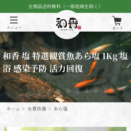
全商品送料無料（一部地域を除く）
和香 塩 特選観賞魚あら塩 1Kg 塩
浴 感染予防 活力回復
ホーム
>
水質改善
>
あら塩