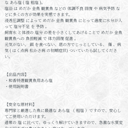
な あら塩 ( 塩 粗塩 )。
塩浴 は めだか 金魚 観賞魚 などの 体調不良 回復 や 病気予防 な
どに多くの方が効果を実感できます。
浸透圧調整 によって めだか 金魚 観賞魚 にとって過度に水分が入
って 塩分不足 を 予防 。
飼育水 と体液の 塩分 の差を小さくしてあげることで めだか 金魚
観賞魚への 負担軽減 で 体力回復 促進 。
元気がない、 餌 を食べない、底の方でじっとしている、 傷 、病
気 ( はく点病 松かさ病 の初期症状) ついていたら試してくださ
い。
【出品内容】
・和香特選観賞魚用あら塩
・使用説明書
【安全な原材料】
専門家と厳選した魚に最適な あら塩 （ 粗塩 ）ですので、安心し
てご使用いただけます。
通常の 塩 に比べて、ゆっくり解けていきますので、急激な水質変