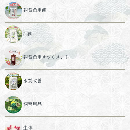
観賞魚用餌
活餌
観賞魚用サプリメント
水質改善
飼育用品
生体