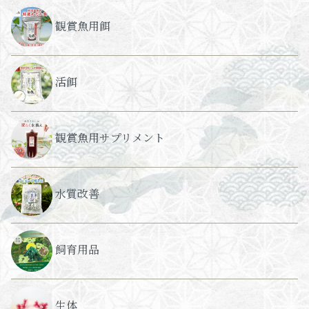
観賞魚用餌
活餌
観賞魚用サプリメント
水質改善
飼育用品
生体