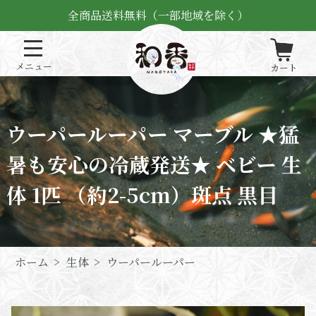
全商品送料無料（一部地域を除く）
ウーパールーパー マーブル ★猛
暑も安心の冷蔵発送★ ベビー 生
体 1匹 （約2-5cm）斑点 黒目
ホーム
>
生体
>
ウーパールーパー