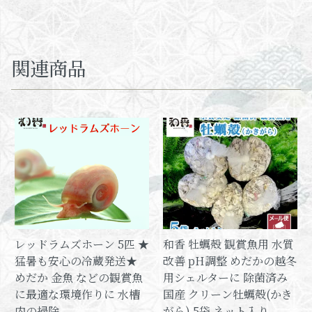
関連商品
レッドラムズホーン 5匹 ★
和香 牡蠣殻 観賞魚用 水質
猛暑も安心の冷蔵発送★
改善 pH調整 めだかの越冬
めだか 金魚 などの観賞魚
用シェルターに 除菌済み
に最適な環境作りに 水槽
国産 クリーン牡蠣殻(かき
内の掃除
がら) 5袋 ネット入り