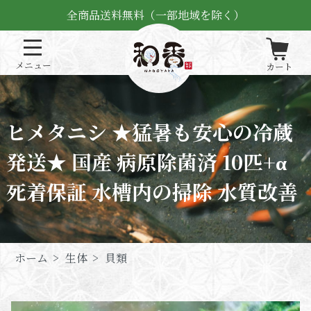
全商品送料無料（一部地域を除く）
ヒメタニシ ★猛暑も安心の冷蔵
発送★ 国産 病原除菌済 10匹+α
死着保証 水槽内の掃除 水質改善
ホーム
>
生体
>
貝類