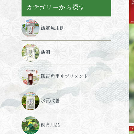
カテゴリーから探す
観賞魚用餌
活餌
観賞魚用サプリメント
水質改善
飼育用品