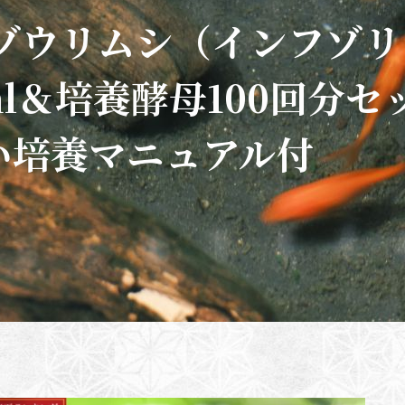
 ゾウリムシ（インフゾリ
ml＆培養酵母100回分セ
い培養マニュアル付