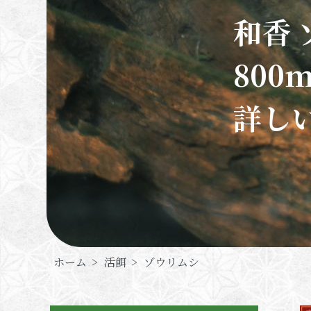
和香
800
詳し
ホーム
>
活餌
>
ゾウリムシ