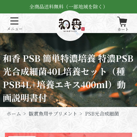
全商品送料無料（一部地域を除く）
和香 PSB 簡単特濃培養 特濃PSB
光合成細菌40L培養セット（種
PSB4L+培養エキス400ml）動
画説明書付
ホーム
>
観賞魚用サプリメント
>
PSB光合成細菌