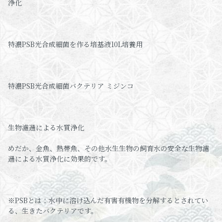
浄化
特濃PSB光合成細菌を作る培基液10L培養用
特濃PSB光合成細菌バクテリア ミジンコ
生物濾過による水質浄化
めだか、金魚、熱帯魚、その他水生生物の飼育水の安全な生物濾
過による水質浄化に効果的です。
※PSBとは：水中に溶け込んだ有害有機物を分解するとされてい
る、生きたバクテリアです。