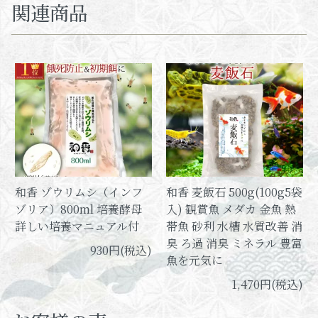
関連商品
和香 ゾウリムシ（インフ
和香 麦飯石 500g(100g5袋
ゾリア）800ml 培養酵母
入) 観賞魚 メダカ 金魚 熱
詳しい培養マニュアル付
帯魚 砂利 水槽 水質改善 消
臭 ろ過 消臭 ミネラル 豊富
930円(税込)
魚を元気に
1,470円(税込)