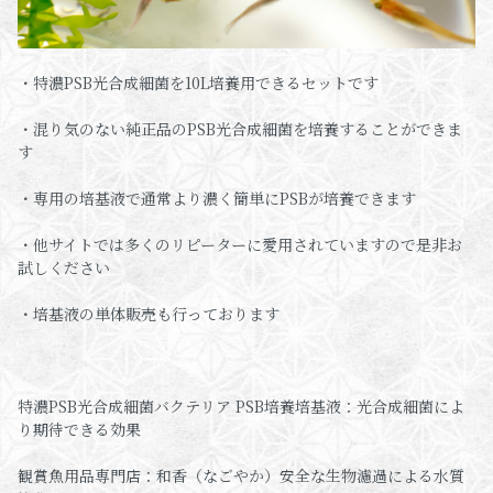
・特濃PSB光合成細菌を10L培養用できるセットです
・混り気のない純正品のPSB光合成細菌を培養することができま
す
・専用の培基液で通常より濃く簡単にPSBが培養できます
・他サイトでは多くのリピーターに愛用されていますので是非お
試しください
・培基液の単体販売も行っております
特濃PSB光合成細菌バクテリア PSB培養培基液：光合成細菌によ
り期待できる効果
観賞魚用品専門店：和香（なごやか）安全な生物濾過による水質