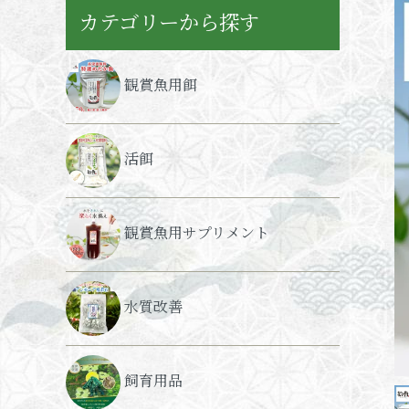
カテゴリーから探す
観賞魚用餌
活餌
観賞魚用サプリメント
水質改善
飼育用品