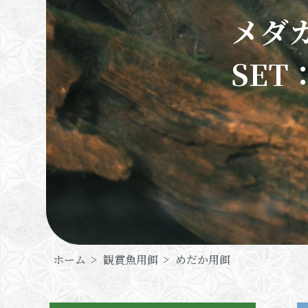
メダ
SET
ホーム
>
観賞魚用餌
>
めだか用餌