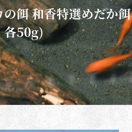
カの餌 和香特選めだか餌
：各50g)