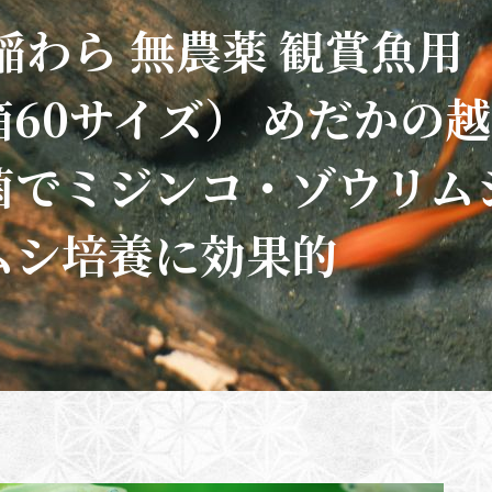
稲わら 無農薬 観賞魚用
箱60サイズ） めだかの
菌でミジンコ・ゾウリム
ムシ培養に効果的