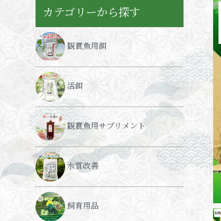
カテゴリーから探す
観賞魚用餌
活餌
観賞魚用サプリメント
水質改善
飼育用品