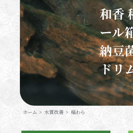
和香 
ール
納豆
ドリ
ホーム
>
水質改善
>
稲わら