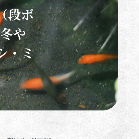
 （段ボ
越冬や
シ・ミ