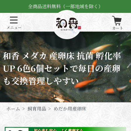
全商品送料無料（一部地域を除く）
和香 メダカ 産卵床 抗菌 孵化率
UP 6色6個セットで毎日の産卵
も交換管理しやすい
ホーム
>
飼育用品
>
めだか用産卵床