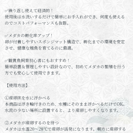
✅繰り返し使えて経済的！
使用後は水洗いするだけで簡単にお手入れができ、何度も使える
のでコストパフォーマンスも抜群。
✅メダカの孵化率アップ！
卵が付着しやすいスポンジマット構造で、孵化までの環境を安定
させ、健康な稚魚を育てるのに最適。
✅観賞魚飼育初心者にもおすすめ！
簡単設置＆管理しやすい設計なので、初めてメダカの繁殖を行う
方でも安心して使用できます。
【使用方法】
①産卵床を水に浮かべる
本商品は浮き輪付きのため、水槽にそのまま浮かべるだけでOK。
水流の少ない場所に設置すると、より産卵しやすくなります。
②メダカが産卵するのを待つ
メダカは水温20〜28℃で産卵が活発になります。朝方に産卵する