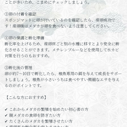
ことが多いため、こまめにチェックしましょう。
③卵の付着を確認
スポンジマットに卵が付いているのを確認したら、産卵成功で
す！産卵後はメダカが卵を食べないよう注意してください。
④卵の保護と孵化準備
孵化率を上げるため、産卵床ごと別の水槽に移すとより安全に孵
化させることができます。メチレンブルーなどを使用して水カビ
対策を行うのもおすすめ。
⑤孵化後の管理
卵が約7〜10日で孵化したら、稚魚専用の餌を与えて成長をサポー
トしましょう。稚魚が小さいうちは食べやすい微細なエサを与え
るのがポイントです。
【こんな方におすすめ】
✔ これからメダカの繁殖を始めたい初心者の方
✔ 親メダカの食卵を防ぎたい方
✔ たくさんのメダカを繁殖させたい方