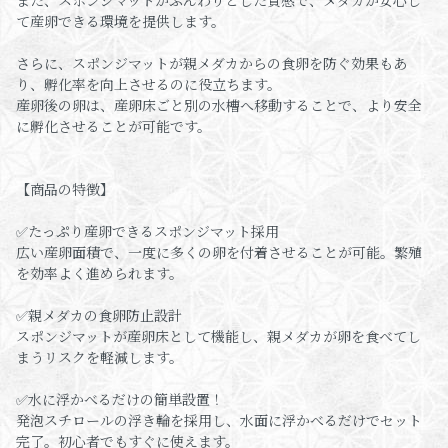
また、スポンジマットがふんわりとした質感で、メダカが安心し
て産卵できる環境を提供します。
さらに、スポンジマットが親メダカからの食卵を防ぐ効果もあ
り、孵化率を向上させるのに役立ちます。
産卵後の卵は、産卵床ごと別の水槽へ移動することで、より安全
に孵化させることが可能です。
【商品の特徴】
✅たっぷり産卵できるスポンジマット採用
広い産卵面積で、一度に多くの卵を付着させることが可能。繁殖
を効率よく進められます。
✅親メダカの食卵防止設計
スポンジマットが産卵床として機能し、親メダカが卵を食べてし
まうリスクを軽減します。
✅水に浮かべるだけの簡単設置！
発泡スチロールの浮き輪を採用し、水面に浮かべるだけでセット
完了。初心者でもすぐに使えます。