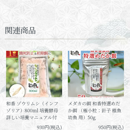
関連商品
和香 ゾウリムシ（インフ
メダカの餌 和香特選めだ
ゾリア）800ml 培養酵母
か餌 （極小粒：針子 稚魚
詳しい培養マニュアル付
幼魚 用）50g
930円(税込)
950円(税込)