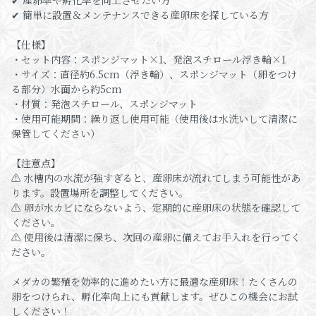
✔ 産卵率や孵化率を向上させたい方
✔ 簡単に設置＆メンテナンスできる産卵床を探している方
【仕様】
・セット内容：スポンジマット×1、発泡スチロール浮き輪×1
・サイズ：直径約6.5cm（浮き輪）、スポンジマット（卵をつけ
る部分）水面から約5cm
・材質：発泡スチロール、スポンジマット
・使用可能期間：繰り返し使用可能（使用後は水洗いして清潔に
保管してください）
【注意点】
⚠ 水槽内の水流が強すぎると、産卵床が流れてしまう可能性があ
ります。設置場所を調整してください。
⚠ 卵が水カビにならないよう、定期的に産卵床の状態を確認して
ください。
⚠ 使用後は清潔に保ち、次回の産卵に備えてお手入れを行ってく
ださい。
メダカの繁殖を効率的に進めたい方に最適な産卵床！たくさんの
卵をつけられ、孵化率向上にも貢献します。ぜひこの機会にお試
しください！