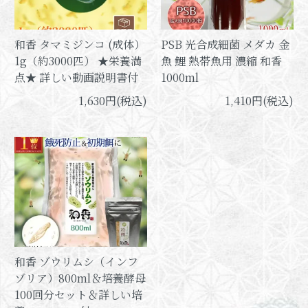
和香 タマミジンコ (成体）
PSB 光合成細菌 メダカ 金
1g（約3000匹） ★栄養満
魚 鯉 熱帯魚用 濃縮 和香
点★ 詳しい動画説明書付
1000ml
1,630円(税込)
1,410円(税込)
和香 ゾウリムシ（インフ
ゾリア）800ml＆培養酵母
100回分セット＆詳しい培