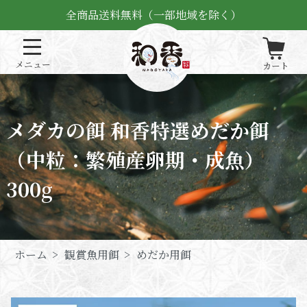
全商品送料無料（一部地域を除く）
メダカの餌 和香特選めだか餌
（中粒：繁殖産卵期・成魚）
300g
ホーム
>
観賞魚用餌
>
めだか用餌