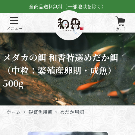
全商品送料無料（一部地域を除く）
メダカの餌 和香特選めだか餌
（中粒：繁殖産卵期・成魚）
500g
ホーム
>
観賞魚用餌
>
めだか用餌