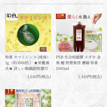
和香 タマミジンコ (成体）
PSB 光合成細菌 メダカ 金
1g（約3000匹） ★栄養満
魚 鯉 熱帯魚用 濃縮 和香
点★ 詳しい動画説明書付
1000ml
1,630円(税込)
1,410円(税込)