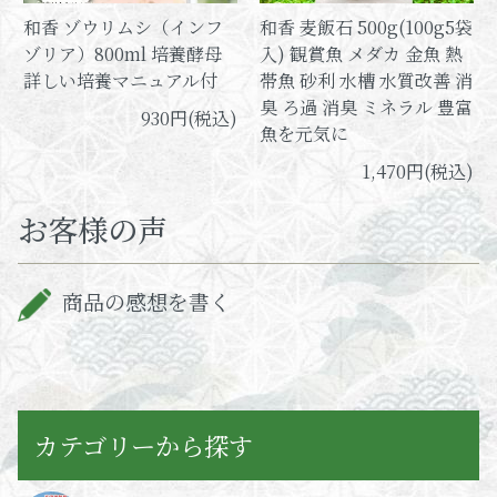
和香 ゾウリムシ（インフ
和香 麦飯石 500g(100g5袋
ゾリア）800ml 培養酵母
入) 観賞魚 メダカ 金魚 熱
詳しい培養マニュアル付
帯魚 砂利 水槽 水質改善 消
臭 ろ過 消臭 ミネラル 豊富
930円(税込)
魚を元気に
1,470円(税込)
お客様の声
商品の感想を書く
カテゴリーから探す