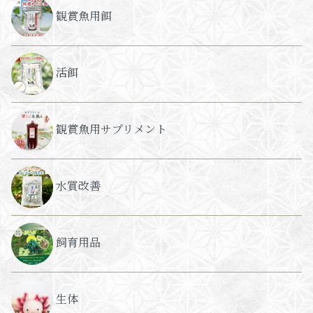
観賞魚用餌
活餌
観賞魚用サプリメント
水質改善
飼育用品
生体